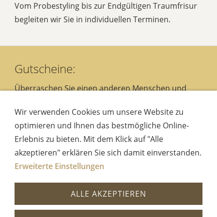
Vom Probestyling bis zur Endgültigen Traumfrisur
begleiten wir Sie in individuellen Terminen.
Gutscheine:
Überraschen Sie einen anderen Menschen und
schenken Sie einen Friseurgutschein.
Wir verwenden Cookies um unsere Website zu
Von der einfachen Frisur bis zum kompletten
optimieren und Ihnen das bestmögliche Online-
Verwöhnprogramm.
Erlebnis zu bieten. Mit dem Klick auf "Alle
Ein Geschenk, dass ganz sicher Freude macht.
akzeptieren" erklären Sie sich damit einverstanden.
Sprechen Sie mit uns.
Erweiterte Einstellungen
ALLE AKZEPTIEREN