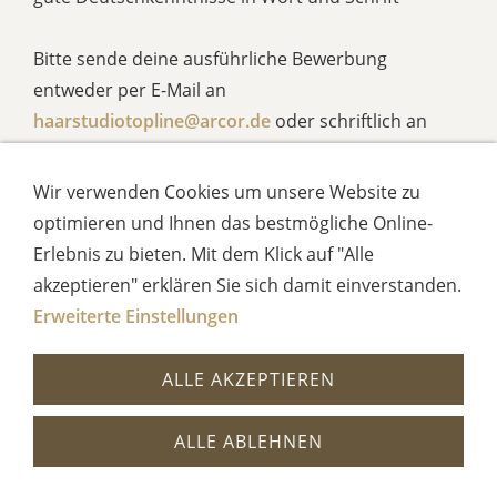
Bitte sende deine ausführliche Bewerbung
entweder per E-Mail an
haarstudiotopline@arcor.de
oder schriftlich an
Haarstudio Topline
Wir verwenden Cookies um unsere Website zu
Carmen Schultheiß
optimieren und Ihnen das bestmögliche Online-
Stetsambach 2a
Erlebnis zu bieten. Mit dem Klick auf "Alle
96486 Lautertal
akzeptieren" erklären Sie sich damit einverstanden.
Erweiterte Einstellungen
Wir freuen uns von Dir zu hören.
ALLE AKZEPTIEREN
ALLE ABLEHNEN
Impressum
Kontakt